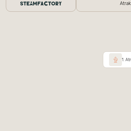
Atrak
1
.
At